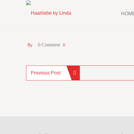
HOM
0 Comment
By
0
Previous Post