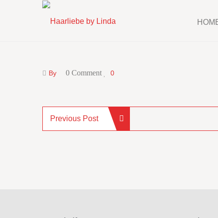
HOM
0 Comment
By
0
Previous Post